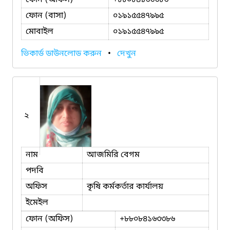
ফোন (বাসা)
০১৯১৫৫৪৭৯৯৫
মোবাইল
০১৯১৫৫৪৭৯৯৫
ভিকার্ড ডাউনলোড করুন
•
দেখুন
২
নাম
আজমিরি বেগম
পদবি
অফিস
কৃষি কর্মকর্তার কার্যালয়
ইমেইল
ফোন (অফিস)
+৮৮০৮৪১৬৩৩৮৬