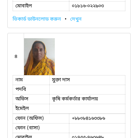
মোবাইল
০১৮১৬-০২২৯০৩
ভিকার্ড ডাউনলোড করুন
•
দেখুন
৪
নাম
মুক্তা দাস
পদবি
অফিস
কৃষি কর্মকর্তার কার্যালয়
ইমেইল
ফোন (অফিস)
+৮৮০৮৪১৬৩৩৮৬
ফোন (বাসা)
মোবাইল
০১৭৫৫-৭৬৩৬৪৮