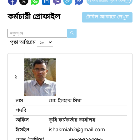
আপনার মতামত প্রদান করুন
কর্মচারী প্রোফাইল
টেবিল আকারে দেখুন
পৃষ্ঠা আইটেম
১
নাম
মো: ইসহাক মিয়া
পদবি
অফিস
কৃষি কর্মকর্তার কার্যালয়
ইমেইল
ishakmiah2
@gmail.com
ফোন (অফিস)
+৮৮০৮৪১৬৩৩৮৬